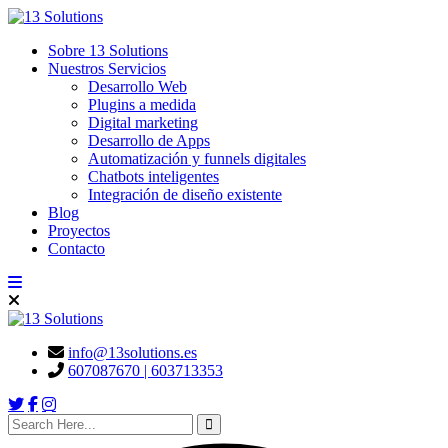
content
Sobre 13 Solutions
Nuestros Servicios
Desarrollo Web
Plugins a medida
Digital marketing
Desarrollo de Apps
Automatización y funnels digitales
Chatbots inteligentes
Integración de diseño existente
Blog
Proyectos
Contacto
info@13solutions.es
607087670 | 603713353
search here