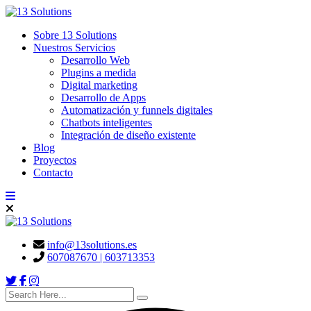
Sobre 13 Solutions
Nuestros Servicios
Desarrollo Web
Plugins a medida
Digital marketing
Desarrollo de Apps
Automatización y funnels digitales
Chatbots inteligentes
Integración de diseño existente
Blog
Proyectos
Contacto
info@13solutions.es
607087670 | 603713353
search here