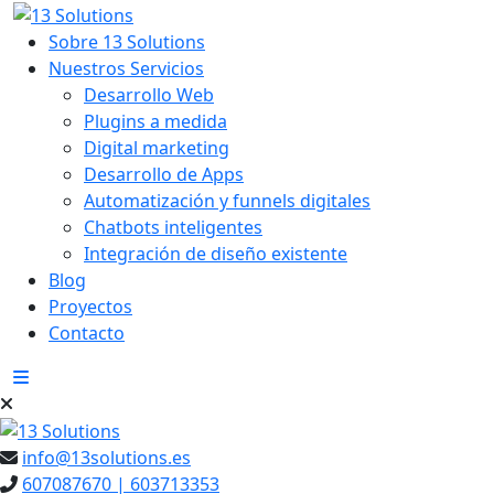
to
content
Sobre 13 Solutions
Nuestros Servicios
Desarrollo Web
Plugins a medida
Digital marketing
Desarrollo de Apps
Automatización y funnels digitales
Chatbots inteligentes
Integración de diseño existente
Blog
Proyectos
Contacto
info@13solutions.es
607087670 | 603713353