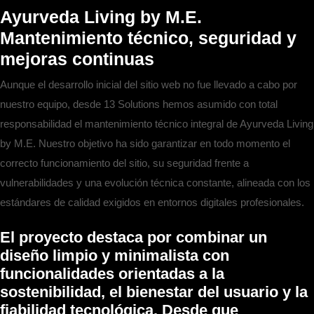
Ayurveda Living by M.E.
Mantenimiento técnico, seguridad y
mejoras continuas
Aunque el desarrollo inicial del sitio web no fue llevado a cabo por
nuestro equipo, desde 13 Solutions hemos asumido con total
responsabilidad el mantenimiento técnico integral de Ayurveda Living
by M.E. Nuestro objetivo ha sido garantizar en todo momento el
correcto funcionamiento del sitio, su seguridad frente a
vulnerabilidades y una evolución técnica constante, alineada con los
estándares de calidad exigidos en entornos digitales profesionales.
El proyecto destaca por combinar un
diseño limpio y minimalista con
funcionalidades orientadas a la
sostenibilidad, el bienestar del usuario y la
fiabilidad tecnológica. Desde que