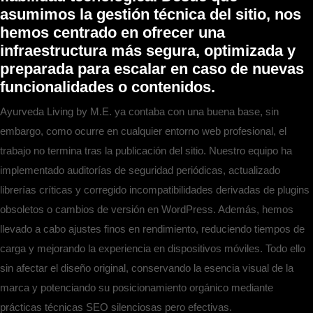
asumimos la gestión técnica del sitio, nos
hemos centrado en ofrecer una
infraestructura más segura, optimizada y
preparada para escalar en caso de nuevas
funcionalidades o contenidos.
Ayurveda Living by M.E. ya contaba con una buena base, sin
embargo, como ocurre en cualquier entorno web profesional, el
trabajo no termina tras la publicación del sitio. Nuestro equipo ha
implementado auditorías de seguridad periódicas, actualizado
librerías críticas y corregido incompatibilidades derivadas de plugins
obsoletos o cambios de versión en WordPress. Además, hemos
llevado a cabo ajustes finos en rendimiento, reduciendo tiempos de
carga y mejorando la experiencia en dispositivos móviles. Todo ello
sin afectar el diseño original, conservando la esencia visual de la
marca y potenciando su posicionamiento orgánico mediante
prácticas técnicas SEO silenciosas pero efectivas.