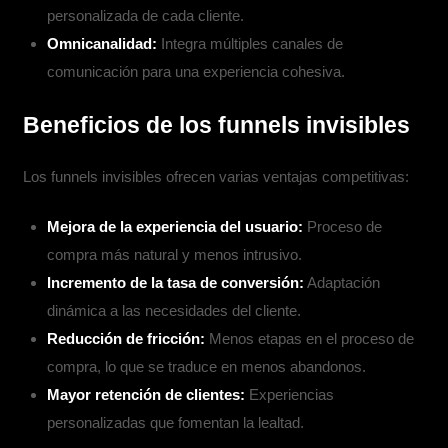
personalizada de cada cliente.
Omnicanalidad:
Integra múltiples canales de
comunicación para una experiencia cohesiva.
Beneficios de los funnels invisibles
Los funnels invisibles ofrecen varias ventajas competitivas:
Mejora de la experiencia del usuario:
Proceso de
compra más natural y menos intrusivo.
Incremento de la tasa de conversión:
Adaptación
dinámica a las necesidades del cliente.
Reducción de fricción:
Menos etapas en el proceso de
compra, lo que se traduce en menos abandonos.
Mayor retención de clientes:
Experiencias
personalizadas que fomentan la lealtad.