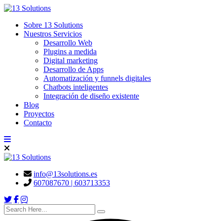
content
Sobre 13 Solutions
Nuestros Servicios
Desarrollo Web
Plugins a medida
Digital marketing
Desarrollo de Apps
Automatización y funnels digitales
Chatbots inteligentes
Integración de diseño existente
Blog
Proyectos
Contacto
info@13solutions.es
607087670 | 603713353
search here