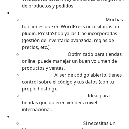
de productos y pedidos.
Ventajas (Lo Bueno):
Completo para eCommerce de Serie:
Muchas
funciones que en WordPress necesitarías un
plugin, PrestaShop ya las trae incorporadas
(gestión de inventario avanzada, reglas de
precios, etc.).
Buen Rendimiento:
Optimizado para tiendas
online, puede manejar un buen volumen de
productos y ventas.
Control Total:
Al ser de código abierto, tienes
control sobre el código y tus datos (con tu
propio hosting).
Multilenguaje y Multidivisa:
Ideal para
tiendas que quieren vender a nivel
internacional.
Desventajas (Lo No Tan Bueno):
Menos Versátil como CMS:
Si necesitas un