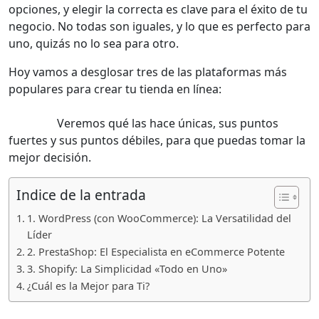
para
opciones, y elegir la correcta es clave para el éxito de tu
tu
negocio. No todas son iguales, y lo que es perfecto para
Tienda
uno, quizás no lo sea para otro.
Online?
Hoy vamos a desglosar tres de las plataformas más
¡WordPress,
populares para crear tu tienda en línea:
WordPress
PrestaShop
(con su extensión WooCommerce), PrestaShop y
o
Shopify.
Veremos qué las hace únicas, sus puntos
Shopify
fuertes y sus puntos débiles, para que puedas tomar la
a
mejor decisión.
Examen!
Indice de la entrada
1. WordPress (con WooCommerce): La Versatilidad del
Líder
2. PrestaShop: El Especialista en eCommerce Potente
3. Shopify: La Simplicidad «Todo en Uno»
¿Cuál es la Mejor para Ti?