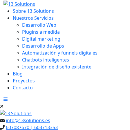
to
content
Sobre 13 Solutions
Nuestros Servicios
Desarrollo Web
Plugins a medida
Digital marketing
Desarrollo de Apps
Automatización y funnels digitales
Chatbots inteligentes
Integración de diseño existente
Blog
Proyectos
Contacto
info@13solutions.es
607087670 | 603713353