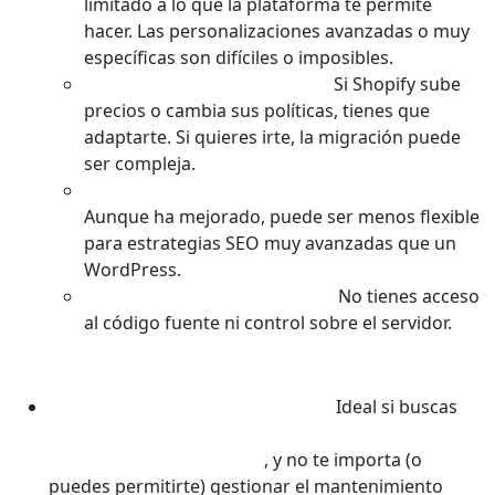
limitado a lo que la plataforma te permite
hacer. Las personalizaciones avanzadas o muy
específicas son difíciles o imposibles.
Dependencia del Proveedor:
Si Shopify sube
precios o cambia sus políticas, tienes que
adaptarte. Si quieres irte, la migración puede
ser compleja.
Limitaciones SEO (en algunos aspectos):
Aunque ha mejorado, puede ser menos flexible
para estrategias SEO muy avanzadas que un
WordPress.
No Eres Dueño del Software:
No tienes acceso
al código fuente ni control sobre el servidor.
¿Cuál es la Mejor para Ti?
WordPress (con WooCommerce):
Ideal si buscas
máxima libertad, personalización, control total
sobre tu web y tus datos
, y no te importa (o
puedes permitirte) gestionar el mantenimiento