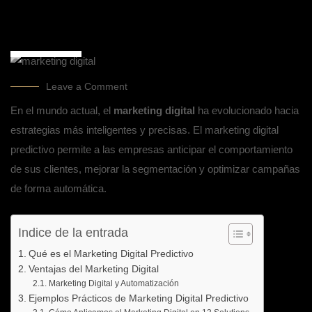
AGOSTO
14, 2025
on
Leave a Comment
Marketing
Digital
Predictivo:
En el mundo actual, el
marketing digital
ha evolucionado hacia
La
Nueva
estrategias más inteligentes y precisas. El
marketing digital
Frontera
en
Estrategias
predictivo
permite a las empresas anticipar el comportamiento
Online
de sus clientes, mejorar la segmentación y optimizar campañas
de forma automática.
Indice de la entrada
Qué es el Marketing Digital Predictivo
Ventajas del Marketing Digital
Marketing Digital y Automatización
Ejemplos Prácticos de Marketing Digital Predictivo