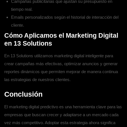
Campañas publicitarias que ajustan su presupuesto en
tiempo real.
Emails personalizados según el historial de interacción del
cliente.
Cómo Aplicamos el Marketing Digital
en 13 Solutions
En
13 Solutions
utilizamos
marketing digital
inteligente para
crear campañas más efectivas, optimizar anuncios y generar
reportes dinámicos que permiten mejorar de manera continua
las estrategias de nuestros clientes.
Conclusión
El
marketing digital predictivo
es una herramienta clave para las
empresas que buscan crecer y adaptarse a un mercado cada
vez más competitivo. Adoptar esta estrategia ahora significa